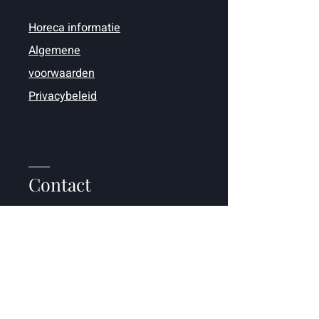
Horeca informatie
Algemene
voorwaarden
Privacybeleid
Contact
+32 (0)12-39.13.49
info@wijnkasteel.com
België,
Kasteelstraat 9
3770 Riemst