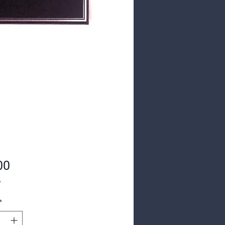
Prijs
00
w
*