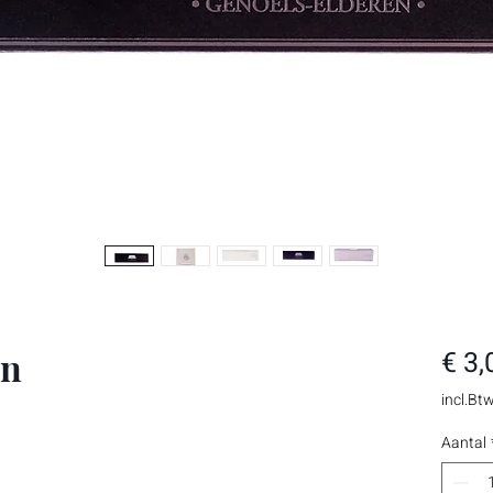
on
€ 3,
incl.Bt
Aantal